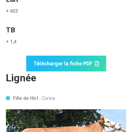
+ 653
TB
+ 1,4
Télécharger la fiche PDF
Lignée
Fille de Hirt :
Corina