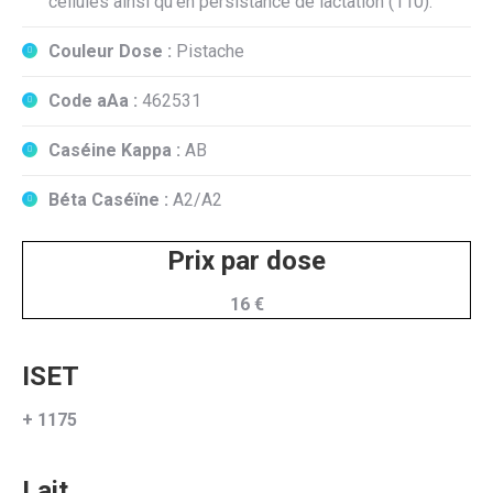
cellules ainsi qu’en persistance de lactation (110).
Couleur Dose :
Pistache
Code aAa :
462531
Caséine Kappa :
AB
Béta Caséïne :
A2/A2
Prix par dose
16 €
ISET
+ 1175
Lait